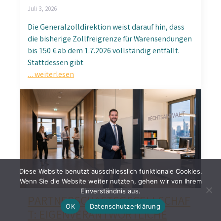
Juli 3, 2026
Die Generalzolldirektion weist darauf hin, dass
die bisherige Zollfreigrenze für Warensendungen
bis 150 € ab dem 1.7.2026 vollständig entfällt.
Stattdessen gibt
… weiterlesen
Diese Website benutzt ausschliesslich funktionale Cookies.
Wenn Sie die Website weiter nutzten, gehen wir von Ihrem
Einverständnis aus.
PARTNERSCHAFTSGESELLSCHAF
OK
Datenschutzerklärung
T: EIGENVERANTWORTLICHE