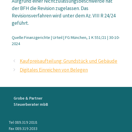
Aufgrund einer Nichtzulassungsbeschwerde hat
der BFH die Revision zugelassen. Das
Revisionsverfahren wird unter dem Az. VIII R 24/24
geführt.
Quelle:Finanzgerichte | Urteil | FG München, 1 K 551/21 | 30-10-
2024
Kaufpreisaufteilung: Grundstück und Gebäude
Digitales Einreichen von Belegen
Grobe & Partner
Steuerberater mbB
Tel 089.319 2018
Fax 089.319 2033