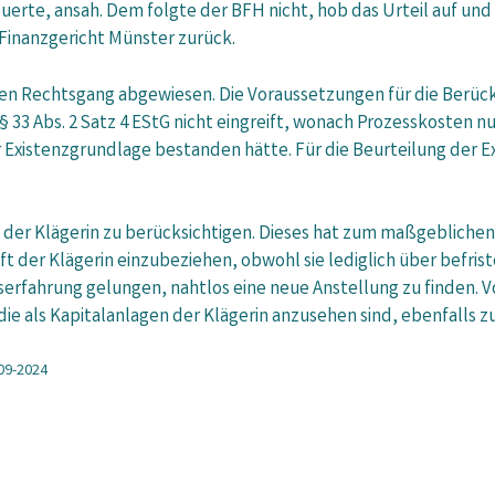
teuerte, ansah. Dem folgte der BFH nicht, hob das Urteil auf und
Finanzgericht Münster zurück.
iten Rechtsgang abgewiesen. Die Voraussetzungen für die Berüc
n § 33 Abs. 2 Satz 4 EStG nicht eingreift, wonach Prozesskosten
 Existenzgrundlage bestanden hätte. Für die Beurteilung der Ex
n der Klägerin zu berücksichtigen. Dieses hat zum maßgebliche
t der Klägerin einzubeziehen, obwohl sie lediglich über befriste
fserfahrung gelungen, nahtlos eine neue Anstellung zu finden. 
die als Kapitalanlagen der Klägerin anzusehen sind, ebenfalls z
-09-2024