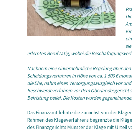
Pra
Di
Amt
Kin
ein
sie
erlernten Beruf tätig, wobei die Beschäftigungsverh
Nachdem eine einvernehmliche Regelung über den na
Scheidungsverfahren in Höhe von ca. 1.500 € monat
die Ehe, nahm einen Versorgungsausgleich vor und s
Beschwerdeverfahren vor dem Oberlandesgericht sch
Befristung belief. Die Kosten wurden gegeneinande
Das Finanzamt lehnte die zunächst von der Kläg
Rahmen des Klageverfahrens begrenzte die Klägeri
des Finanzgerichts Münster der Klage mit Urteil v