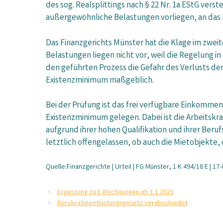
des sog. Realsplittings nach § 22 Nr. 1a EStG vers
außergewöhnliche Belastungen vorliegen, an das 
Das Finanzgerichts Münster hat die Klage im zwe
Belastungen liegen nicht vor, weil die Regelung i
den geführten Prozess die Gefahr des Verlusts der
Existenzminimum maßgeblich.
Bei der Prüfung ist das frei verfügbare Einkomme
Existenzminimum gelegen. Dabei ist die Arbeitskraf
aufgrund ihrer hohen Qualifikation und ihrer Beru
letztlich offengelassen, ob auch die Mietobjekte, 
Quelle:Finanzgerichte | Urteil | FG Münster, 1 K 494/18 E | 17
Ergänzung zu E-Rechnungen ab 1.1.2025
Bürokratieentlastungsgesetz verabschiedet