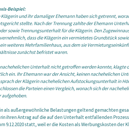
xis-Beispiel:
e Klägerin und ihr damaliger Ehemann haben sich getrennt, wor
sgericht stellte. Nach der Trennung zahlte der Ehemann Unterha
der sowie Trennungsunterhalt für die Klägerin. Den Zugewinnaus
vernehmlich, dass die Klägerin ein vermietetes Grundstück sowie
 ein weiteres Mehrfamilienhaus, aus dem sie Vermietungseinkünfte e
ältnisse zunächst befristet waren.
chehelichen Unterhalt nicht getroffen werden konnte, klagte di
lich ein. Ihr Ehemann war der Ansicht, keinen nachehelichen Unt
prach der Klägerin nachehelichen Aufstockungsunterhalt in Höhe 
lossen die Parteien einen Vergleich, wonach sich der nachehelic
r aufgehoben.
erin als außergewöhnliche Belastungen geltend gemachten ges
n ihren Antrag auf die auf den Unterhalt entfallenden Prozess
om 9.12.2020 statt, weil er die Kosten als Werbungskosten der 