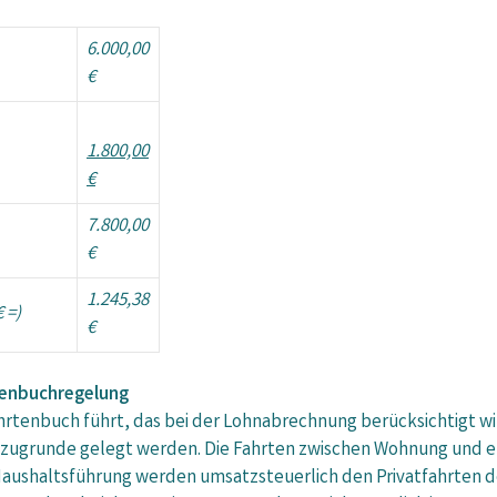
6.000,00
€
1.800,00
€
7.800,00
€
1.245,38
 =)
€
tenbuchregelung
tenbuch führt, das bei der Lohnabrechnung berücksichtigt wir
zugrunde gelegt werden. Die Fahrten zwischen Wohnung und ers
Haushaltsführung werden umsatzsteuerlich den Privatfahrten 