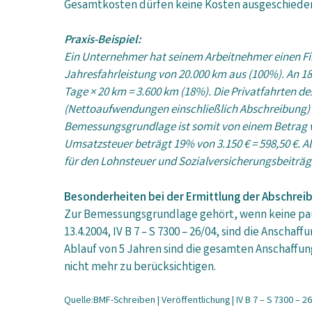
Gesamtkosten dürfen keine Kosten ausgeschieden 
Praxis-Beispiel:
Ein Unternehmer hat seinem Arbeitnehmer einen F
Jahresfahrleistung von 20.000 km aus (100%). An 180
Tage × 20 km = 3.600 km (18%). Die Privatfahrten 
(Nettoaufwendungen einschließlich Abschreibung) b
Bemessungsgrundlage ist somit von einem Betrag von
Umsatzsteuer beträgt 19% von 3.150 € = 598,50 €. Al
für den Lohnsteuer und Sozialversicherungsbeiträge
Besonderheiten bei der Ermittlung der Abschrei
Zur Bemessungsgrundlage gehört, wenn keine pa
13.4.2004, IV B 7 – S 7300 – 26/04, sind die Ansch
Ablauf von 5 Jahren sind die gesamten Anschaff
nicht mehr zu berücksichtigen.
Quelle:BMF-Schreiben | Veröffentlichung | IV B 7 – S 7300 – 2