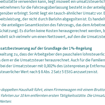
eitsstätte verwenden kann, liegt insoweit ein umsatzsteuerlic
eitnehmers für die Fahrzeugüberlassung besteht in der anteilig
genüber erbringt. Somit liegt ein tausch-ähnlicher Umsatz vor.
eitsleistung, der nicht durch Barlohn abgegolten ist. Es handelt
r die anteiligen Gesamtkosten des Fahrzeugs, das dem Arbeitn
 Schätzung). Es dürfen keine Kosten herausgerechnet werden, b
ndelt sich vielmehr um einen Nettowert, auf den die Umsatzs
satzbesteuerung auf der Grundlage der 1%-Regelung
rwaltung zu, dass der Arbeitgeber den pauschalen lohnsteuerl
us dem er die Umsatzsteuer herausrechnet. Auch für die Familie
bei der Umsatzsteuer mit 0,002% des Listenpreises je Entfernu
teuerlicher Wert nach § 8 Abs. 2 Satz 5 EStG anzusetzen ist.
n doppelten Haushalt führt, einen Firmenwagen mit einem Bruttol
r Fahrten zur 10 km entfernten ersten Tätigkeitsstätte. Die Umsa
 Werten: