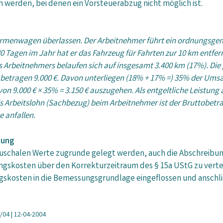
werden, bei denen ein Vorsteuerabzug nicht möglich ist.
irmenwagen überlassen. Der Arbeitnehmer führt ein ordnungsgem
 Tagen im Jahr hat er das Fahrzeug für Fahrten zur 10 km entfern
des Arbeitnehmers belaufen sich auf insgesamt 3.400 km (17%). D
etragen 9.000 €. Davon unterliegen (18% + 17% =) 35% der Umsat
 9.000 € × 35% = 3.150 € auszugehen. Als entgeltliche Leistung a
s Arbeitslohn (Sachbezug) beim Arbeitnehmer ist der Bruttobetrag v
 anfallen.
bung
uschalen Werte zugrunde gelegt werden, auch die Abschreibu
affungskosten über den Korrekturzeitraum des § 15a UStG zu vert
ungskosten in die Bemessungsgrundlage eingeflossen und ansc
6/04 | 12-04-2004