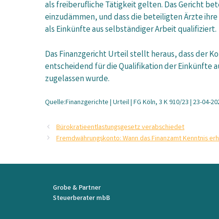
als freiberufliche Tätigkeit gelten. Das Gericht 
einzudämmen, und dass die beteiligten Ärzte ihr
als Einkünfte aus selbständiger Arbeit qualifiziert.
Das Finanzgericht Urteil stellt heraus, dass der K
entscheidend für die Qualifikation der Einkünfte a
zugelassen wurde.
Quelle:Finanzgerichte | Urteil | FG Köln, 3 K 910/23 | 23-04-20
Bürokratieentlastungsgesetz verabschiedet
Fremdwährungskonto: Wann das Finanzamt Kenntnis erhä
Grobe & Partner
Steuerberater mbB