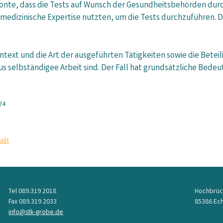
betonte, dass die Tests auf Wunsch der Gesundheitsbehörden du
e medizinische Expertise nutzten, um die Tests durchzuführen.
ontext und die Art der ausgeführten Tätigkeiten sowie die Beteil
us selbständigee Arbeit sind. Der Fall hat grundsätzliche Bedeu
24
llt
Tel 089.319 2018
Hochbrüc
Fax 089.319 2033
85386 Ech
info@stk-grobe.de