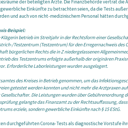
xisräume der beteiligten Ärzte. Die Finanzbehörde vertrat die 
 gewerbliche Einkünfte zu betrachten seien, da die Tests auße
rden und auch von nicht-medizinischem Personal hätten durch
xis-Beispiel:
 Klägerin betrieb im Streitjahr in der Rechtsform einer Gesellscha
trich-/Testzentrum (Testzentrum) für den Erregernachweis des C
chaft bürgerlichen Rechts die in Z niedergelassenen Allgemeinmedi
trieb des Testzentrums erfolgte außerhalb der originären Praxisrä
vor. Erforderliche Laborleistungen wurden ausgelagert.
mtes des Kreises in Betrieb genommen, um das Infektionsgesche
 Freien getestet werden konnten und nicht mehr die Arztpraxen 
er Gesellschafter. Die Leistungen wurden über Gebührenordnung d
prüfung gelangte das Finanzamt zu der Rechtsauffassung, dass d
ntrums erziele, sondern gewerbliche Einkünfte nach § 15 EStG.
ten durchgeführten Corona-Tests als diagnostische Vorstufe ihr