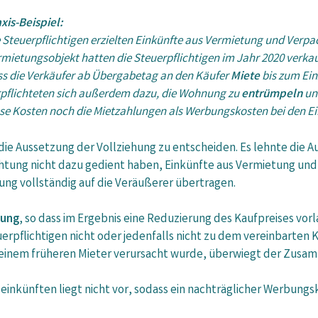
xis-Beispiel:
 Steuerpflichtigen erzielten Einkünfte aus Vermietung und Verp
mietungsobjekt hatten die Steuerpflichtigen im Jahr 2020 verkau
ss die Verkäufer ab Übergabetag an den Käufer
Miete
bis zum Ein
rpflichteten sich außerdem dazu, die Wohnung zu
entrümpeln
un
ese Kosten noch die Mietzahlungen als Werbungskosten bei den E
die Aussetzung der Vollziehung zu entscheiden. Es lehnte die A
htung nicht dazu gedient haben, Einkünfte aus Vermietung und
ung vollständig auf die Veräußerer übertragen.
rung
, so dass im Ergebnis eine Reduzierung des Kaufpreises vorla
erpflichtigen nicht oder jedenfalls nicht zu dem vereinbarte
 einem früheren Mieter verursacht wurde, überwiegt der Zu
nkünften liegt nicht vor, sodass ein nachträglicher Werbungs