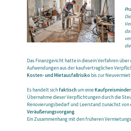
Pra
Die
Ver
da
ve
di
Das Finanzgericht hatte in diesem Verfahren über 
Aufwendungen aus der kaufvertraglichen Verpflic
Kosten- und Mietausfallrisiko
bis zur Neuvermiet
Es handelt sich
faktisch
um eine
Kaufpreisminde
Übernahme dieser Verpflichtungen durch die Steu
Renovierungsbedarf und Leerstand zunächst von
Veräußerungsvorgang
.
Ein Zusammenhang mit den früheren Vermietungsei