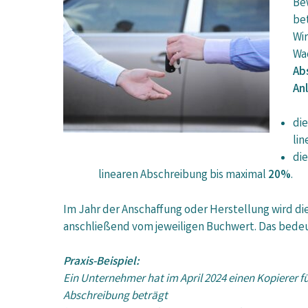
Be
be
Wi
Wa
Ab
An
di
li
di
linearen Abschreibung bis maximal
20%
.
Im Jahr der Anschaffung oder Herstellung wird d
anschließend vom jeweiligen Buchwert. Das bedeut
Praxis-Beispiel:
Ein Unternehmer hat im April 2024 einen Kopierer f
Abschreibung beträgt