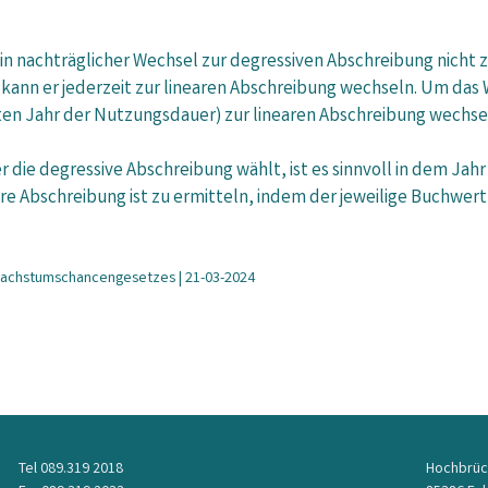
in nachträglicher Wechsel zur degressiven Abschreibung nicht z
ann er jederzeit zur linearen Abschreibung wechseln. Um das 
ten Jahr der Nutzungsdauer) zur linearen Abschreibung wechse
die degressive Abschreibung wählt, ist es sinnvoll in dem Jah
neare Abschreibung ist zu ermitteln, indem der jeweilige Buchwer
s Wachstumschancengesetzes | 21-03-2024
Tel 089.319 2018
Hochbrüc