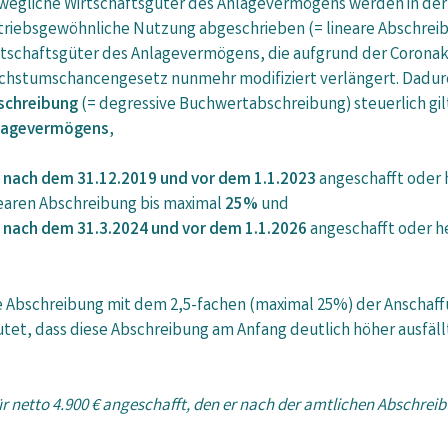
wegliche Wirtschaftsgüter des Anlagevermögens werden in der 
triebsgewöhnliche Nutzung abgeschrieben (= lineare Abschreib
rtschaftsgüter des Anlagevermögens, die aufgrund der Coronakr
chstumschancengesetz nunmehr modifiziert verlängert. Dadurch 
schreibung
(= degressive Buchwertabschreibung) steuerlich gil
lagevermögens
,
e
nach dem 31.12.2019 und vor dem 1.1.2023
angeschafft oder 
nearen Abschreibung bis maximal
25%
und
e
nach dem 31.3.2024 und vor dem 1.1.2026
angeschafft oder h
ie Abschreibung mit dem 2,5-fachen (maximal 25%) der Anscha
et, dass diese Abschreibung am Anfang deutlich höher ausfällt 
ür netto 4.900 € angeschafft, den er nach der amtlichen Abschrei