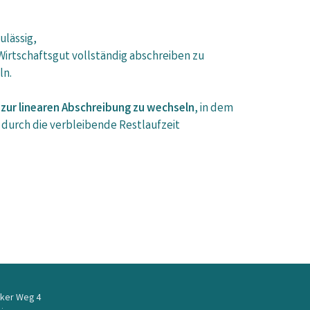
ulässig,
Wirtschaftsgut vollständig abschreiben zu
ln.
r
zur linearen Abschreibung zu wechseln
, in dem
t durch die verbleibende Restlaufzeit
ker Weg 4