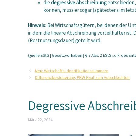
die
degressive Abschreibung
entschieden, 
können, muss er sogar (spätestens im letz
Hinweis:
Bei Wirtschaftsgütern, bei denen der Unt
in dem die lineare Abschreibung vorteilhafter ist.
(Restnutzungsdauer) geteilt wird.
Quelle:EStG | Gesetzvorhaben | § 7 Abs. 2 EStG i.d.F. des E
Neu: Wirtschafts-Identifikationsnummern
Differenzbesteuerung: PKW-Kauf zum Ausschlachten
Degressive Abschrei
März 22, 2024