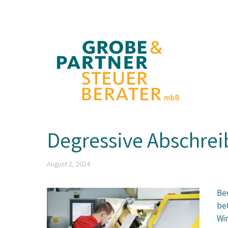
Zum
Inhalt
springen
Degressive Abschrei
August 2, 2024
Be
be
Wi