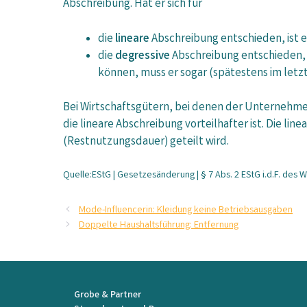
Abschreibung. Hat er sich für
die
lineare
Abschreibung entschieden, ist e
die
degressive
Abschreibung entschieden, k
können, muss er sogar (spätestens im letz
Bei Wirtschaftsgütern, bei denen der Unternehmer 
die lineare Abschreibung vorteilhafter ist. Die li
(Restnutzungsdauer) geteilt wird.
Quelle:EStG | Gesetzesänderung | § 7 Abs. 2 EStG i.d.F. de
Mode-Influencerin: Kleidung keine Betriebsausgaben
Doppelte Haushaltsführung: Entfernung
Grobe & Partner