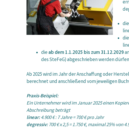
ern
de
di
li
di
li
die
ab dem 1.1.2025 bis zum 31.12.2029
an
des SteFeG) abgeschrieben werden dürfen
Ab 2025 wird im Jahr der Anschaffung oder Herst
berechnet und anschließend vom jeweiligen Buchwe
Praxis-Beispiel:
Ein Unternehmer wird im Januar 2025 einen Kopierer
Abschreibung beträgt
linear:
4.900 € : 7 Jahre = 700 € pro Jahr
degressiv:
700 € x 2,5 = 1.750 €, maximal 25% von 4.9