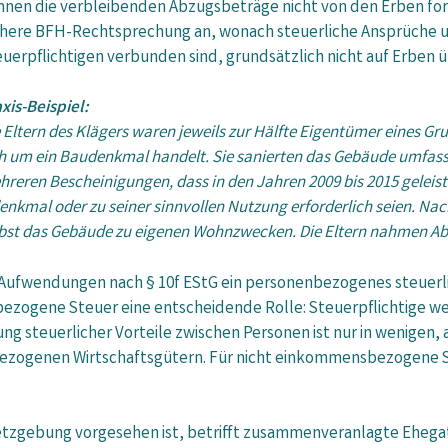
nnen die verbleibenden Abzugsbeträge nicht von den Erben for
ühere BFH-Rechtsprechung an, wonach steuerliche Ansprüche und
uerpflichtigen verbunden sind, grundsätzlich nicht auf Erben 
xis-Beispiel:
 Eltern des Klägers waren jeweils zur Hälfte Eigentümer eines 
ch um ein Baudenkmal handelt. Sie sanierten das Gebäude umfas
reren Bescheinigungen, dass in den Jahren 2009 bis 2015 gelei
enkmal oder zu seiner sinnvollen Nutzung erforderlich seien. Na
selbst das Gebäude zu eigenen Wohnzwecken. Die Eltern nahmen Ab
Aufwendungen nach § 10f EStG ein personenbezogenes steuerlic
zogene Steuer eine entscheidende Rolle: Steuerpflichtige wer
ng steuerlicher Vorteile zwischen Personen ist nur in wenigen,
ezogenen Wirtschaftsgütern. Für nicht einkommensbezogene Ste
setzgebung vorgesehen ist, betrifft zusammenveranlagte Ehega