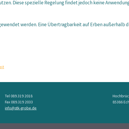
zen. Diese spezielle Regelung findet jedoch keine Anwendung 
ewendet werden. Eine Übertragbarkeit auf Erben außerhalb des
eit
Tel 089.319 2018
Hochbrüc
Fax 089.319 2033
85386 Ech
info@stk-grobe.de