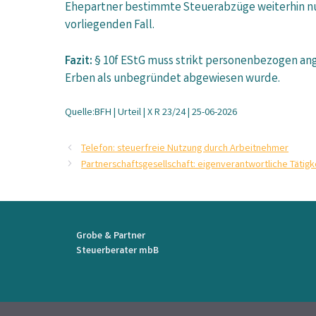
Ehepartner bestimmte Steuerabzüge weiterhin nut
vorliegenden Fall.
Fazit:
§ 10f EStG muss strikt personenbezogen ang
Erben als unbegründet abgewiesen wurde.
Quelle:BFH | Urteil | X R 23/24 | 25-06-2026
Telefon: steuerfreie Nutzung durch Arbeitnehmer
Partnerschaftsgesellschaft: eigenverantwortliche Tätigk
Grobe & Partner
Steuerberater mbB