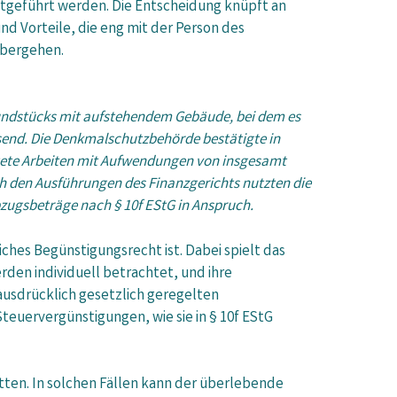
tgeführt werden. Die Entscheidung knüpft an
 Vorteile, die eng mit der Person des
übergehen.
Grundstücks mit aufstehendem Gebäude, bei dem es
send. Die Denkmalschutzbehörde bestätigte in
stete Arbeiten mit Aufwendungen von insgesamt
ch den Ausführungen des Finanzgerichts nutzten die
zugsbeträge nach § 10f EStG in Anspruch.
hes Begünstigungsrecht ist. Dabei spielt das
den individuell betrachtet, und ihre
 ausdrücklich gesetzlich geregelten
uervergünstigungen, wie sie in § 10f EStG
tten. In solchen Fällen kann der überlebende