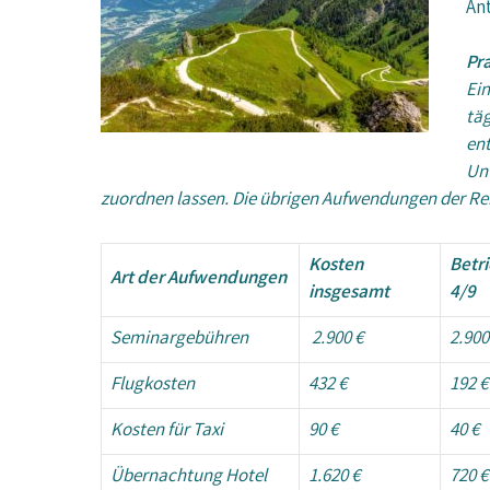
An
Pra
Ein
täg
ent
Unt
zuordnen lassen. Die übrigen Aufwendungen der Reise t
Kosten
Betri
Art der Aufwendungen
insgesamt
4/9
Seminargebühren
2.900 €
2.900
Flugkosten
432 €
192 €
Kosten für Taxi
90 €
40 €
Übernachtung Hotel
1.620 €
720 €