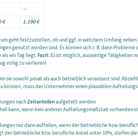
—
0 €
1.190 €
rum geht festzustellen, ob und ggf. in welchem Umfang neben d
ltungen genutzt worden sind. Es können sich z. B. dann Proble
als ein Tag liegt.
Fazit:
Es ist möglich, auswärtige Tätigkeiten 
völlig zu verlieren!
nn sie sowohl privat als auch betrieblich veranlasst sind. Abziehb
 können, muss der Unternehmer einen plausiblen Aufteilung
ndungen nach
Zeitanteilen
aufgeteilt werden.
Anteil kann, wenn kein anderer Aufteilungsmaßstab vorhanden i
ngen nur dann aufteilen, wenn der betriebliche bzw. berufli
egt der betriebliche bzw. berufliche Anteil unter 10%, dürfen di