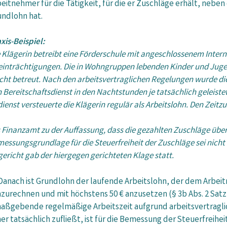
eitnehmer für die Tätigkeit, für die er Zuschläge erhält, neb
undlohn hat.
xis-Beispiel:
 Klägerin betreibt eine Förderschule mit angeschlossenem Intern
inträchtigungen. Die in Wohngruppen lebenden Kinder und Jugen
ht betreut. Nach den arbeitsvertraglichen Regelungen wurde die Z
n Bereitschaftsdienst in den Nachtstunden je tatsächlich geleist
ienst versteuerte die Klägerin regulär als Arbeitslohn. Den Zeitzus
Finanzamt zu der Auffassung, dass die gezahlten Zuschläge übe
essungsgrundlage für die Steuerfreiheit der Zuschläge sei nicht 
gericht gab der hiergegen gerichteten Klage statt.
 Danach ist Grundlohn der laufende Arbeitslohn, der dem Arb
umzurechnen und mit höchstens 50 € anzusetzen (§ 3b Abs. 2 Satz
maßgebende regelmäßige Arbeitszeit aufgrund arbeitsvertraglic
atsächlich zufließt, ist für die Bemessung der Steuerfreihe