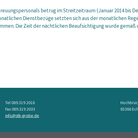
reuungspersonals betrug im Streitzeitraum (Januar 2014 bis D
monatlichen Dienstbezüge setzten sich aus der monatlichen Re
mmen. Die Zeit der nächtlichen Beaufsichtigung wurde gemäß 
Tel 089.319 2018
Hochbrüc
Fax 089.319 2033
85386 Ech
info@stk-grobe.de