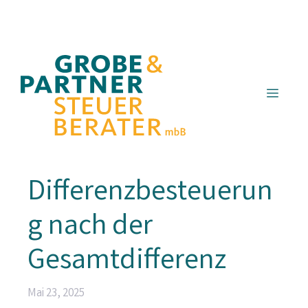
Zum
Inhalt
springen
Menü
Differenzbesteuerun
g nach der
Gesamtdifferenz
Mai 23, 2025