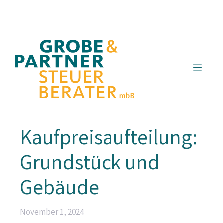
Zum
Inhalt
springen
Menü
Kaufpreisaufteilung:
Grundstück und
Gebäude
November 1, 2024