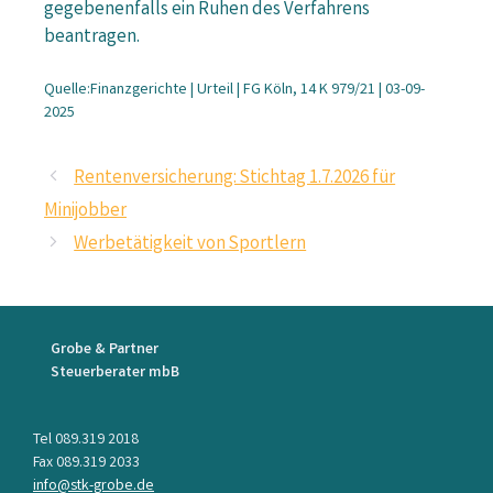
gegebenenfalls ein Ruhen des Verfahrens
beantragen.
Quelle:Finanzgerichte | Urteil | FG Köln, 14 K 979/21 | 03-09-
2025
Rentenversicherung: Stichtag 1.7.2026 für
Minijobber
Werbetätigkeit von Sportlern
Grobe & Partner
Steuerberater mbB
Tel 089.319 2018
Fax 089.319 2033
info@stk-grobe.de