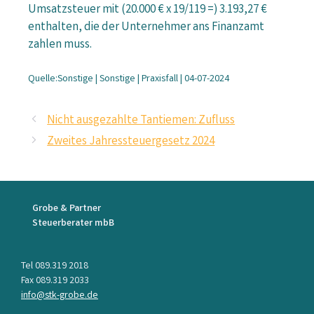
Umsatzsteuer mit (20.000 € x 19/119 =) 3.193,27 €
enthalten, die der Unternehmer ans Finanzamt
zahlen muss.
Quelle:Sonstige | Sonstige | Praxisfall | 04-07-2024
Nicht ausgezahlte Tantiemen: Zufluss
Zweites Jahressteuergesetz 2024
Grobe & Partner
Steuerberater mbB
Tel 089.319 2018
Fax 089.319 2033
info@stk-grobe.de