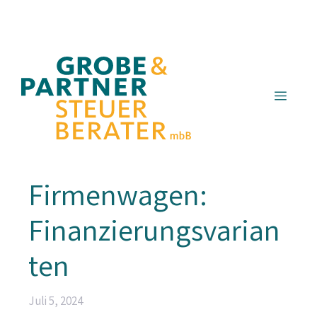
Zum
Inhalt
springen
Menü
Firmenwagen:
Finanzierungsvarian
ten
Juli 5, 2024