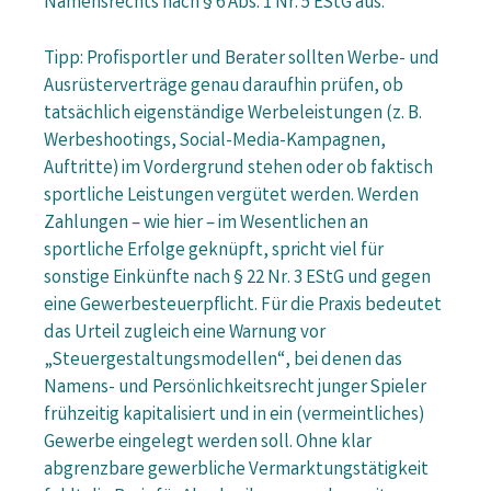
Namensrechts nach § 6 Abs. 1 Nr. 5 EStG aus.
Tipp: Profisportler und Berater sollten Werbe- und
Ausrüsterverträge genau daraufhin prüfen, ob
tatsächlich eigenständige Werbeleistungen (z. B.
Werbeshootings, Social-Media-Kampagnen,
Auftritte) im Vordergrund stehen oder ob faktisch
sportliche Leistungen vergütet werden. Werden
Zahlungen – wie hier – im Wesentlichen an
sportliche Erfolge geknüpft, spricht viel für
sonstige Einkünfte nach § 22 Nr. 3 EStG und gegen
eine Gewerbesteuerpflicht. Für die Praxis bedeutet
das Urteil zugleich eine Warnung vor
„Steuergestaltungsmodellen“, bei denen das
Namens- und Persönlichkeitsrecht junger Spieler
frühzeitig kapitalisiert und in ein (vermeintliches)
Gewerbe eingelegt werden soll. Ohne klar
abgrenzbare gewerbliche Vermarktungstätigkeit