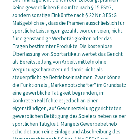
Das Finanzgericht sieht in den Leistungsprämien
keine gewerblichen Einkünfte nach § 15 EStG,
sondern sonstige Einkünfte nach § 22 Nr. 3 EStG.
Maßgeblich sei, dass die Prämien ausschließlich für
sportliche Leistungen gezahlt worden seien, nicht
für eigenständige Werbetätigkeiten oder das
Tragen bestimmter Produkte. Die kostenlose
Überlassung von Sportartikeln wertet das Gericht
als Bereitstellung von Arbeitsmitteln ohne
Vergütungscharakter und damit nicht als
steuerpflichtige Betriebseinnahmen. Zwar könne
die Funktion als „Markenbotschafter“ im Grundsatz
eine gewerbliche Tätigkeit begründen, im
konkreten Fall fehle es jedoch an einer
eigenständigen, auf Gewinnerzielung gerichteten
gewerblichen Betätigung des Spielers neben seiner
sportlichen Tätigkeit. Mangels Gewerbebetrieb
scheidet auch eine Einlage und Abschreibung des