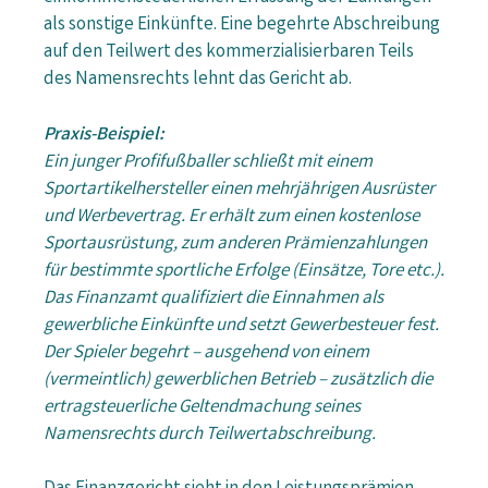
als sonstige Einkünfte. Eine begehrte Abschreibung
auf den Teilwert des kommerzialisierbaren Teils
des Namensrechts lehnt das Gericht ab.
Praxis-Beispiel:
Ein junger Profifußballer schließt mit einem
Sportartikelhersteller einen mehrjährigen Ausrüster
und Werbevertrag. Er erhält zum einen kostenlose
Sportausrüstung, zum anderen Prämienzahlungen
für bestimmte sportliche Erfolge (Einsätze, Tore etc.).
Das Finanzamt qualifiziert die Einnahmen als
gewerbliche Einkünfte und setzt Gewerbesteuer fest.
Der Spieler begehrt – ausgehend von einem
(vermeintlich) gewerblichen Betrieb – zusätzlich die
ertragsteuerliche Geltendmachung seines
Namensrechts durch Teilwertabschreibung.