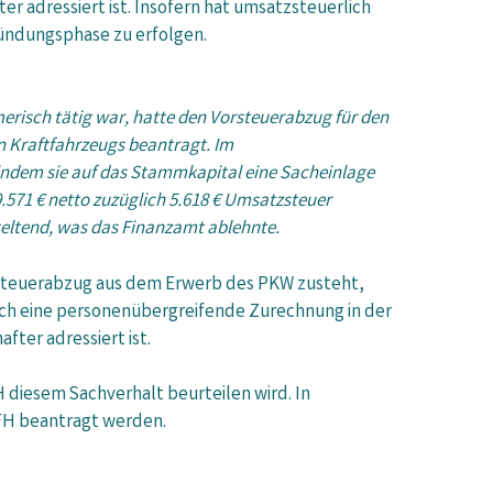
er adressiert ist. Insofern hat umsatzsteuerlich
ndungsphase zu erfolgen.
merisch tätig war, hatte den Vorsteuerabzug für den
 Kraftfahrzeugs beantragt. Im
d, indem sie auf das Stammkapital eine Sacheinlage
.571 € netto zuzüglich 5.618 € Umsatzsteuer
eltend, was das Finanzamt ablehnte.
orsteuerabzug aus dem Erwerb des PKW zusteht,
lich eine personenübergreifende Zurechnung in der
ter adressiert ist.
H diesem Sachverhalt beurteilen wird. In
BFH beantragt werden.