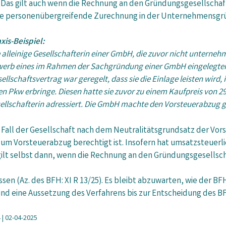
. Das gilt auch wenn die Rechnung an den Gründungsgesellschaft
ne personenübergreifende Zurechnung in der Unternehmensgrü
xis-Beispiel:
 alleinige Gesellschafterin einer GmbH, die zuvor nicht unterneh
werb eines im Rahmen der Sachgründung einer GmbH eingelegten
ellschaftsvertrag war geregelt, dass sie die Einlage leisten wir
 Pkw erbringe. Diesen hatte sie zuvor zu einem Kaufpreis von 29
ellschafterin adressiert. Die GmbH machte den Vorsteuerabzug g
em Fall der Gesellschaft nach dem Neutralitätsgrundsatz der V
zum Vorsteuerabzug berechtigt ist. Insofern hat umsatzsteuer
t selbst dann, wenn die Rechnung an den Gründungsgesellschaf
ssen (Az. des BFH: XI R 13/25). Es bleibt abzuwarten, wie der BF
 und eine Aussetzung des Verfahrens bis zur Entscheidung des 
 | 02-04-2025