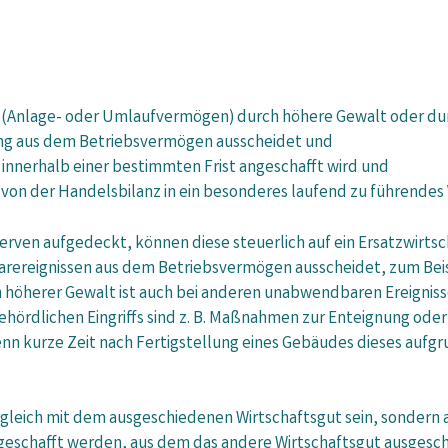
 (Anlage- oder Umlaufvermögen) durch höhere Gewalt oder dur
gung aus dem Betriebsvermögen ausscheidet und
 innerhalb einer bestimmten Frist angeschafft wird und
von der Handelsbilanz in ein besonderes laufend zu führendes
serven aufgedeckt, können diese steuerlich auf ein Ersatzwirt
tarereignissen aus dem Betriebsvermögen ausscheidet, zum Bei
herer Gewalt ist auch bei anderen unabwendbaren Ereignissen,
ehördlichen Eingriffs sind z. B. Maßnahmen zur Enteignung od
n kurze Zeit nach Fertigstellung eines Gebäudes dieses aufg
sgleich mit dem ausgeschiedenen Wirtschaftsgut sein, sondern 
eschafft werden, aus dem das andere Wirtschaftsgut ausgeschied