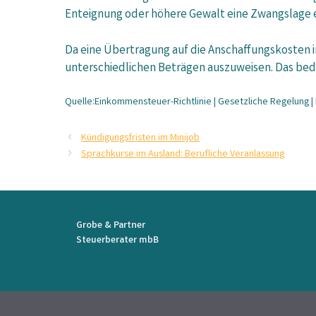
Enteignung oder höhere Gewalt eine Zwangslage en
Da eine Übertragung auf die Anschaffungskosten in
unterschiedlichen Beträgen auszuweisen. Das bede
Quelle:Einkommensteuer-Richtlinie | Gesetzliche Regelung | R
Kündigungsfristen im Minijob
Sprachkurse im Ausland: Berufliche Veranlassung
Grobe & Partner
Steuerberater mbB