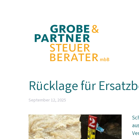
Zum
Inhalt
springen
Rücklage für Ersatz
September 12, 2025
Sch
au
Ver