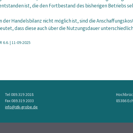
tstanden ist, die den Fortbestand des bisherigen Betriebs sel
 der Handelsbilanz nicht möglich ist, sind die Anschaffungskos
utet, dass diese auch über die Nutzungsdauer unterschiedlich 
 6.6. | 11-09-2025
Tel 089.319 2018
Hochbrüc
Fax 089.319 2033
85386 Ech
info@stk-grobe.de