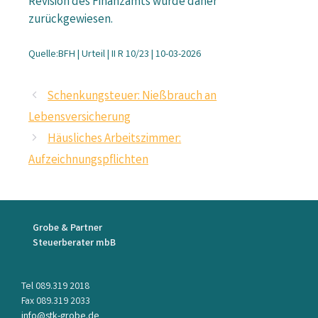
Revision des Finanzamts wurde daher
zurückgewiesen.
Quelle:BFH | Urteil | II R 10/23 | 10-03-2026
Schenkungsteuer: Nießbrauch an
Lebensversicherung
Häusliches Arbeitszimmer:
Aufzeichnungspflichten
Grobe & Partner
Steuerberater mbB
Tel 089.319 2018
Fax 089.319 2033
info@stk-grobe.de