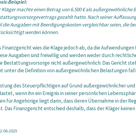
xis-Beispiel:
 Kläger machte einen Betrag von 6.500 € als außer­gewöhnliche 
tattungs­vorsorge­vertrags gezahlt hatte. Nach seiner Auffassun
l die Ausgaben mit Beerdigungs­kosten vergleichbar seien, die 
rücksichtigt werden können.
 Finanzgericht wies die Klage jedoch ab, da die Aufwendungen f
ese Ausgaben sind freiwillig und werden weder durch rechtliche
 Bestattungs­vorsorge nicht außergewöhnlich. Das Gericht stel
t unter die Definition von außergewöhnlichen Belastungen fall
stung des Steuerpflichtigen auf Grund außergewöhnlicher un
astet, wenn ihn ein Ereignis in seiner persönlichen Lebenssphär
 für Angehörige liegt darin, dass deren Übernahme in der Regel
ist. Das Finanzgericht entschied deshalb, dass der Kläger keine
22-06-2025