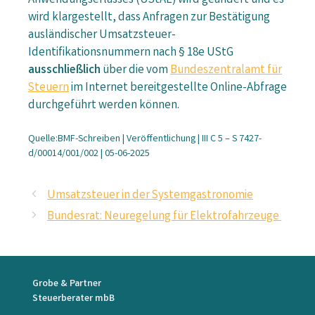
Anwendungserlasses (UStAE) wird geändert und es
wird klargestellt, dass Anfragen zur Bestätigung
ausländischer Umsatzsteuer-
Identifikationsnummern nach § 18e UStG
ausschließlich
über die vom
Bundeszentralamt für
Steuern
im Internet bereitgestellte Online-Abfrage
durchgeführt werden können.
Quelle:BMF-Schreiben | Veröffentlichung | III C 5 – S 7427-
d/00014/001/002 | 05-06-2025
Umsatzsteuer in der Systemgastronomie
Bundesrat: Neuregelung für Elektrofahrzeuge
Grobe & Partner
Steuerberater mbB