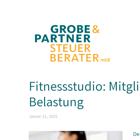
Zum
Inhalt
springen
Fitnessstudio: Mitg
Belastung
Januar 31, 2025
De