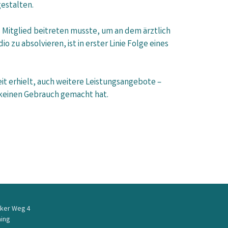
gestalten.
s Mitglied beitreten musste, um an dem ärztlich
zu absolvieren, ist in erster Linie Folge eines
t erhielt, auch weitere Leistungsangebote –
on keinen Gebrauch gemacht hat.
ker Weg 4
ing