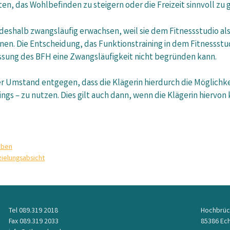
, das Wohlbefinden zu steigern oder die Freizeit sinnvoll zu 
t deshalb zwangsläufig erwachsen, weil sie dem Fitnessstudio al
. Die Entscheidung, das Funktionstraining in dem Fitnessstudio 
ssung des BFH eine Zwangsläufigkeit nicht begründen kann.
 Umstand entgegen, dass die Klägerin hierdurch die Möglichkei
nings – zu nutzen. Dies gilt auch dann, wenn die Klägerin hierv
aben
zielungsabsicht
Tel 089.319 2018
Hochbrüc
Fax 089.319 2033
85386 Ech