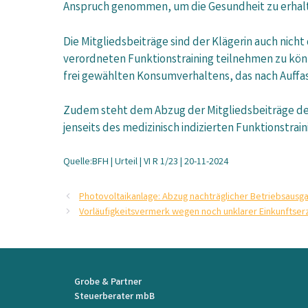
Anspruch genommen, um die Gesundheit zu erhalten
Die Mitgliedsbeiträge sind der Klägerin auch nich
verordneten Funktionstraining teilnehmen zu können
frei gewählten Konsumverhaltens, das nach Auffa
Zudem steht dem Abzug der Mitgliedsbeiträge der
jenseits des medizinisch indizierten Funktionstrai
Quelle:BFH | Urteil | VI R 1/23 | 20-11-2024
Photovoltaikanlage: Abzug nachträglicher Betriebsausg
Vorläufigkeitsvermerk wegen noch unklarer Einkunftser
Grobe & Partner
Steuerberater mbB