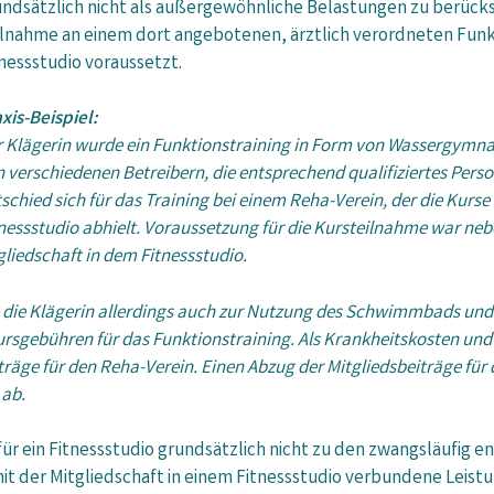
ndsätzlich nicht als außergewöhnliche Belastungen zu berücksic
ilnahme an einem dort angebotenen, ärztlich verordneten Funkt
nessstudio voraussetzt.
xis-Beispiel:
 Klägerin wurde ein Funktionstraining in Form von Wassergymnas
 verschiedenen Betreibern, die entsprechend qualifiziertes Pers
schied sich für das Training bei einem Reha-Verein, der die Kurse
nessstudio abhielt. Voraussetzung für die Kursteilnahme war ne
gliedschaft in dem Fitnessstudio.
te die Klägerin allerdings auch zur Nutzung des Schwimmbads und
 Kursgebühren für das Funktionstraining. Als Krankheitskosten u
träge für den Reha-Verein. Einen Abzug der Mitgliedsbeiträge fü
 ab.
für ein Fitnessstudio grundsätzlich nicht zu den zwangsläufig
it der Mitgliedschaft in einem Fitnessstudio verbundene Leis