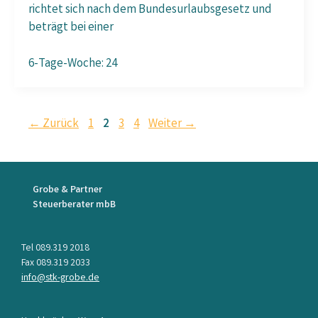
richtet sich nach dem Bundesurlaubsgesetz und
beträgt bei einer
6-Tage-Woche: 24
Seite
Seite
Seite
Seite
←
Zurück
1
2
3
4
Weiter
→
Grobe & Partner
Steuerberater mbB
Tel 089.319 2018
Fax 089.319 2033
info@stk-grobe.de