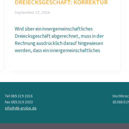
DREIECKSGESCHÄFT: KORREKTUR
September 27, 2024
Wird über ein innergemeinschaftliches
Dreiecksgeschäft abgerechnet, muss in der
Rechnung ausdrücklich darauf hingewiesen
werden, dass ein innergemeinschaftliches
Tel 089.319 2018
Hochbrüc
Fax 089.319 2033
85386 Ech
info@stk-grobe.de