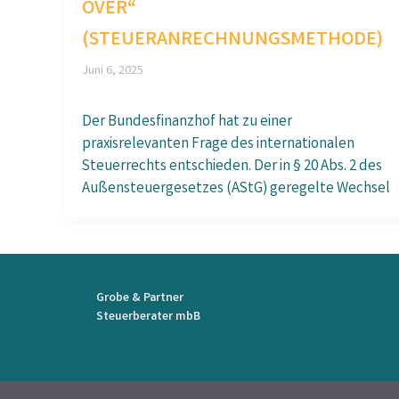
OVER“
(STEUERANRECHNUNGSMETHODE)
Juni 6, 2025
Der Bundesfinanzhof hat zu einer
praxisrelevanten Frage des internationalen
Steuerrechts entschieden. Der in § 20 Abs. 2 des
Außensteuergesetzes (AStG) geregelte Wechsel
Grobe & Partner
Steuerberater mbB