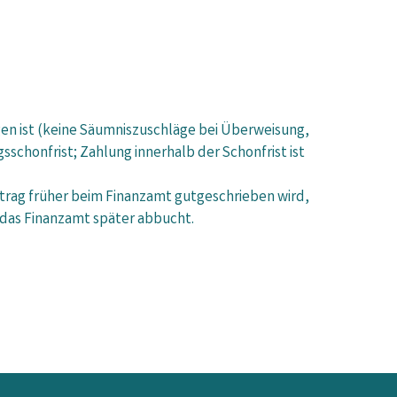
n ist (keine Säumniszuschläge bei Überweisung,
chonfrist; Zahlung innerhalb der Schonfrist ist
etrag früher beim Finanzamt gutgeschrieben wird,
n das Finanzamt später abbucht.