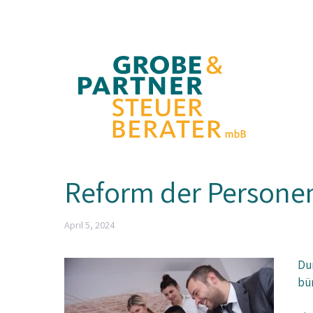
Zum
Inhalt
springen
Reform der Personen
April 5, 2024
Du
bür