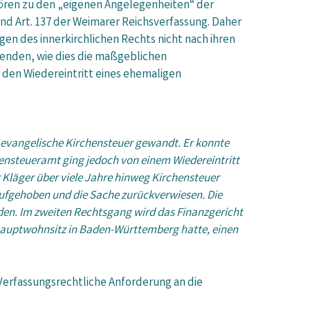
ören zu den „eigenen Angelegenheiten“ der
und Art. 137 der Weimarer Reichsverfassung. Daher
en des innerkirchlichen Rechts nicht nach ihren
wenden, wie dies die maßgeblichen
r den Wiedereintritt eines ehemaligen
 evangelische Kirchensteuer gewandt. Er konnte
hensteueramt ging jedoch von einem Wiedereintritt
r Kläger über viele Jahre hinweg Kirchensteuer
 aufgehoben und die Sache zurückverwiesen. Die
nden. Im zweiten Rechtsgang wird das Finanzgericht
Hauptwohnsitz in Baden-Württemberg hatte, einen
 Verfassungsrechtliche Anforderung an die