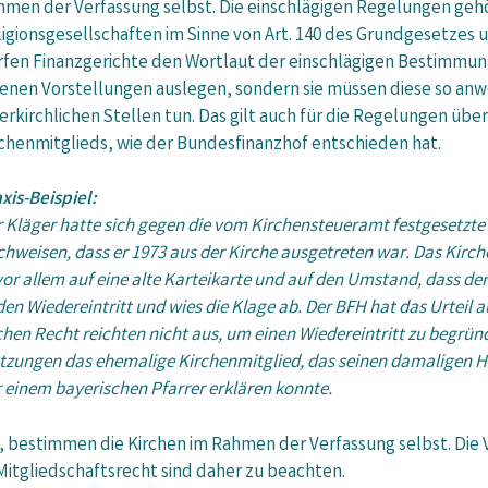
hmen der Verfassung selbst. Die einschlägigen Regelungen geh
igionsgesellschaften im Sinne von Art. 140 des Grundgesetzes 
rfen Finanzgerichte den Wortlaut der einschlägigen Bestimmung
genen Vorstellungen auslegen, sondern sie müssen diese so an
erkirchlichen Stellen tun. Das gilt auch für die Regelungen übe
rchenmitglieds, wie der Bundesfinanzhof entschieden hat.
xis-Beispiel:
 Kläger hatte sich gegen die vom Kirchensteueramt festgesetzte
hweisen, dass er 1973 aus der Kirche ausgetreten war. Das Kirc
 vor allem auf eine alte Karteikarte und auf den Umstand, dass de
en Wiedereintritt und wies die Klage ab. Der BFH hat das Urteil
chen Recht reichten nicht aus, um einen Wiedereintritt zu begrü
tzungen das ehemalige Kirchenmitglied, das seinen damaligen 
r einem bayerischen Pfarrer erklären konnte.
st, bestimmen die Kirchen im Rahmen der Verfassung selbst. Die
Mitgliedschaftsrecht sind daher zu beachten.