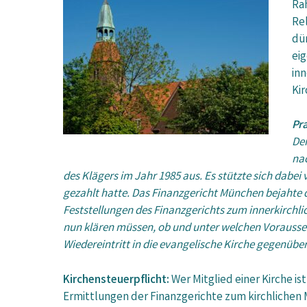
Ra
Rel
dü
ei
inn
Ki
Pra
Der
nac
des Klägers im Jahr 1985 aus. Es stützte sich dabei
gezahlt hatte. Das Finanzgericht München bejahte d
Feststellungen des Finanzgerichts zum innerkirchli
nun klären müssen, ob und unter welchen Vorausse
Wiedereintritt in die evangelische Kirche gegenübe
Kirchensteuerpflicht:
Wer Mitglied einer Kirche i
Ermittlungen der Finanzgerichte zum kirchlichen 