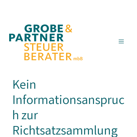
Zum
Inhalt
springen
Menü
Kein
Informationsanspruc
h zur
Richtsatzsammlung