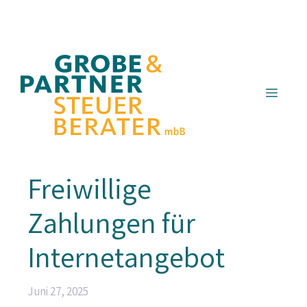
Zum
Inhalt
springen
Menü
Freiwillige
Zahlungen für
Internetangebot
Juni 27, 2025