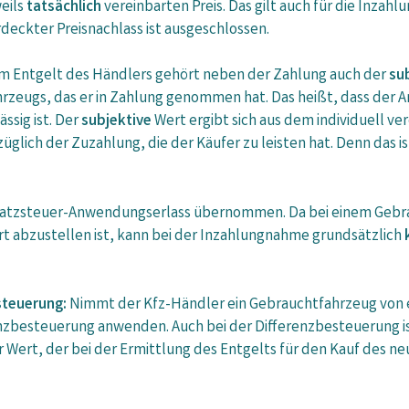
eils
tatsächlich
vereinbarten Preis. Das gilt auch für die Inza
deckter Preisnachlass ist ausgeschlossen.
m Entgelt des Händlers gehört neben der Zahlung auch der
su
hrzeugs, das er in Zahlung genommen hat. Das heißt, dass der A
ässig ist. Der
subjektive
Wert ergibt sich aus dem individuell v
üglich der Zuzahlung, die der Käufer zu leisten hat. Denn das is
satzsteuer-Anwendungserlass übernommen. Da bei einem Gebra
t abzustellen ist, kann bei der Inzahlungnahme grundsätzlich
steuerung:
Nimmt der Kfz-Händler ein Gebrauchtfahrzeug von e
nzbesteuerung anwenden. Auch bei der Differenzbesteuerung ist
 Wert, der bei der Ermittlung des Entgelts für den Kauf des 