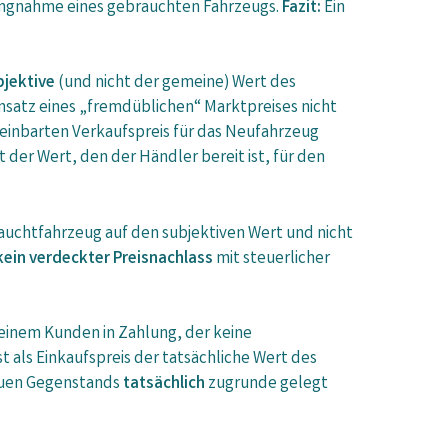
hlungnahme eines gebrauchten Fahrzeugs.
Fazit:
Ein
bjektive
(und nicht der gemeine) Wert des
nsatz eines „fremdüblichen“ Marktpreises nicht
ereinbarten Verkaufspreis für das Neufahrzeug
t der Wert, den der Händler bereit ist, für den
uchtfahrzeug auf den subjektiven Wert und nicht
kein verdeckter Preisnachlass
mit steuerlicher
inem Kunden in Zahlung, der keine
 als Einkaufspreis der tatsächliche Wert des
neuen Gegenstands
tatsächlich
zugrunde gelegt