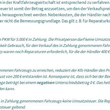
n der Kraftfahrzeugwirtschaft ist entsprechend zu verfahren. D
uer ist somit der Betrag anzusetzen, um den der Verkaufspreis
uss herausgerechnet werden. Nebenkosten, die der Händler na
 nicht die Bemessungsgrundlage. Das gilt z. B. für Reparaturkos
 PKW für 5.000 € in Zahlung. Die Privatperson darf keine Umsatz
chkeit Gebrauch, für den Verkauf des in Zahlung genommenen Fah
waren noch Reparaturen erforderlich, für die der Händler 400 
mmenen Fahrzeugs zu erreichen, reduziert der Kfz-Händler den P
ust von 200 € entstanden ist. Konsequenz ist, dass sich bei der 
age beträgt bei einem
negativen
Unterschiedsbetrag 0 €. Das hei
den kann.
s in Zahlung genommenen Fahrzeugs keine Umsatzsteuer. Die Repa
steuer geltend.