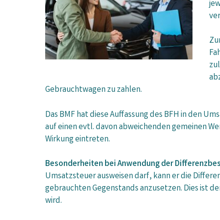
jew
ver
Zu
Fa
zul
abz
Gebrauchtwagen zu zahlen.
Das BMF hat diese Auffassung des BFH in den Um
auf einen evtl. davon abweichenden gemeinen Wer
Wirkung eintreten.
Besonderheiten bei Anwendung der Differenzbe
Umsatzsteuer ausweisen darf, kann er die Differe
gebrauchten Gegenstands anzusetzen. Dies ist der
wird.